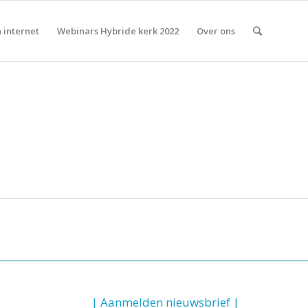
 internet
Webinars Hybride kerk 2022
Over ons
| Aanmelden nieuwsbrief |