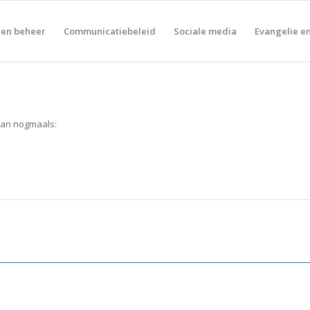
 en beheer
Communicatiebeleid
Sociale media
Evangelie en
dan nogmaals: