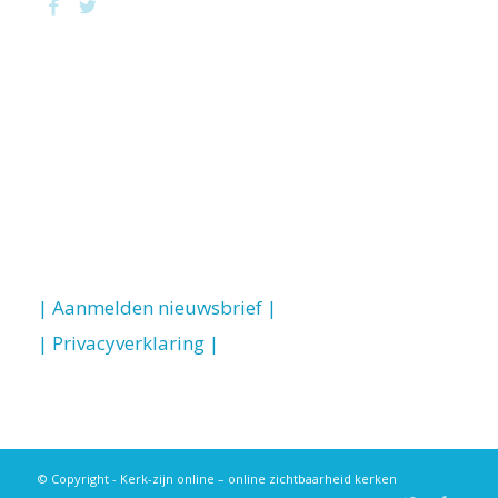
| Aanmelden nieuwsbrief |
| Privacyverklaring |
© Copyright - Kerk-zijn online – online zichtbaarheid kerken