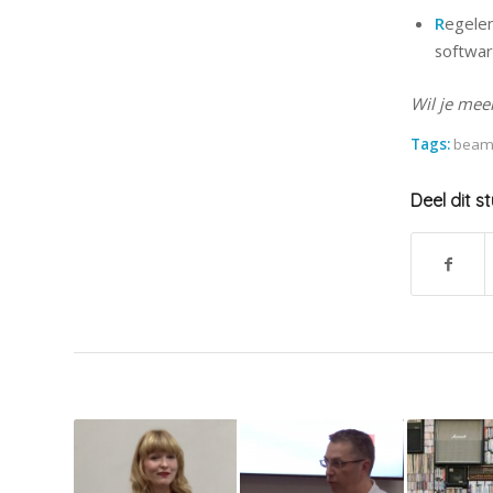
R
egele
softwar
Wil je mee
Tags:
beam
Deel dit s