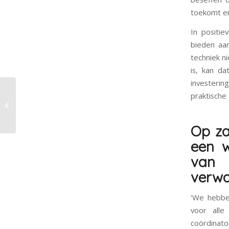
toekomt en
In positi
bieden aa
techniek n
is, kan da
investeri
Lezersvraag: ‘Wat is de
praktische 
toegevoegde waarde
van een website voor
een kerk?...
Op za
een 
van 
verwa
‘We hebbe
voor alle
coördinato