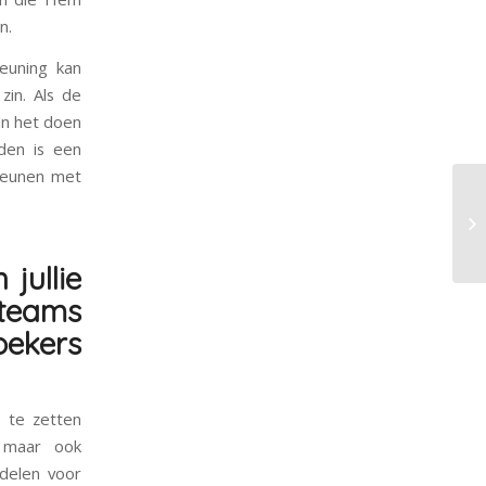
n.
euning kan
in. Als de
an het doen
eden is een
teunen met
jullie
teams
ekers
 te zetten
, maar ook
ddelen voor