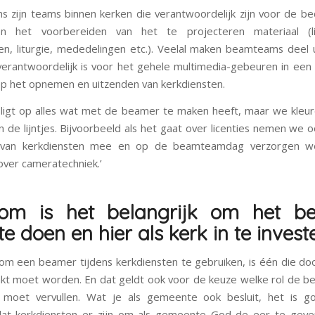
 zijn teams binnen kerken die verantwoordelijk zijn voor de be
 het voorbereiden van het te projecteren materiaal (li
ten, liturgie, mededelingen etc.). Veelal maken beamteams deel 
erantwoordelijk is voor het gehele multimedia-gebeuren in een 
op het opnemen en uitzenden van kerkdiensten.
ligt op alles wat met de beamer te maken heeft, maar we kleu
 de lijntjes. Bijvoorbeeld als het gaat over licenties nemen we o
 van kerkdiensten mee en op de beamteamdag verzorgen 
ver cameratechniek.’
om is het belangrijk om het b
e doen en hier als kerk in te invest
om een beamer tijdens kerkdiensten te gebruiken, is één die do
kt moet worden. En dat geldt ook voor de keuze welke rol de b
t moet vervullen. Wat je als gemeente ook besluit, het is 
dat kerkdiensten er zijn om als gemeente God de eer te gev