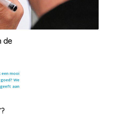
n de
ok een mooi
t goed? We
 geeft aan
’?