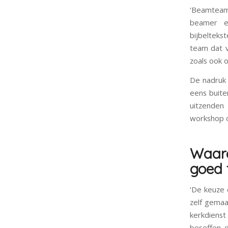
‘Beamteams
beamer en
bijbelteks
team dat v
zoals ook 
De nadruk 
eens buiten
uitzenden
workshop o
Waar
goed t
‘De keuze 
zelf gemaa
kerkdiens
beseffen 