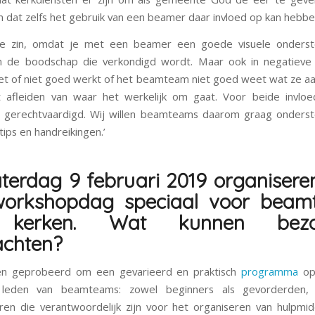
 dat zelfs het gebruik van een beamer daar invloed op kan hebbe
eve zin, omdat je met een beamer een goede visuele onderst
n de boodschap die verkondigd wordt. Maar ook in negatieve z
iet of niet goed werkt of het beamteam niet goed weet wat ze a
t afleiden van waar het werkelijk om gaat. Voor beide invlo
ng gerechtvaardigd. Wij willen beamteams daarom graag onders
tips en handreikingen.’
terdag 9 februari 2019 organiseren 
workshopdag speciaal voor beam
kerken. Wat kunnen bezo
chten?
n geprobeerd om een gevarieerd en praktisch
programma
op
 leden van beamteams: zowel beginners als gevorderden
ren die verantwoordelijk zijn voor het organiseren van hulpmi