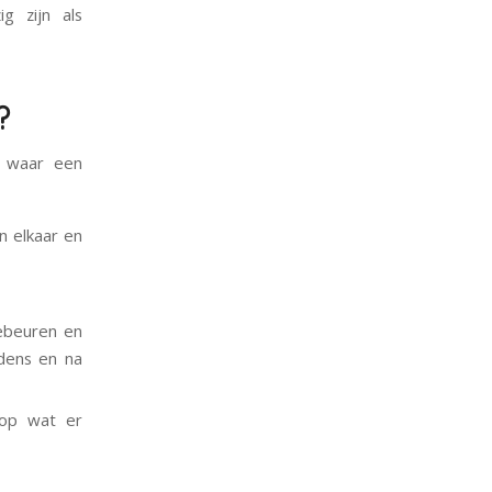
g zijn als
?
n waar een
n elkaar en
ebeuren en
jdens en na
 op wat er