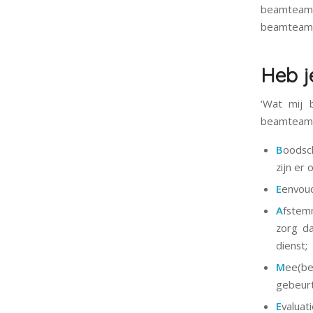
beamteams
beamteamli
Heb j
‘Wat mij 
beamteam z
B
oodsc
zijn er
E
envoud
A
fstem
zorg da
dienst;
M
ee(be
gebeurt
E
valuat