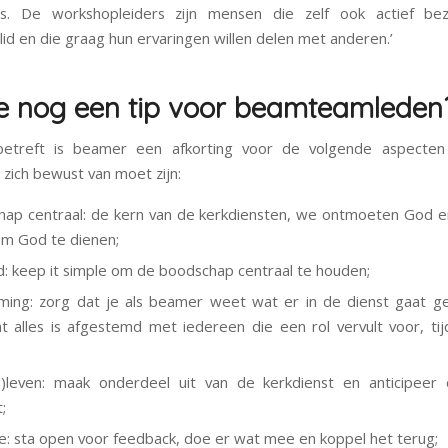
. De workshopleiders zijn mensen die zelf ook actief bezi
d en die graag hun ervaringen willen delen met anderen.’
e nog een tip voor beamteamleden
betreft is beamer een afkorting voor de volgende aspecte
ich bewust van moet zijn:
hap centraal: de kern van de kerkdiensten, we ontmoeten God e
 om God te dienen;
: keep it simple om de boodschap centraal te houden;
ming: zorg dat je als beamer weet wat er in de dienst gaat g
t alles is afgestemd met iedereen die een rol vervult voor, ti
)leven: maak onderdeel uit van de kerkdienst en anticipeer
;
ie: sta open voor feedback, doe er wat mee en koppel het terug;