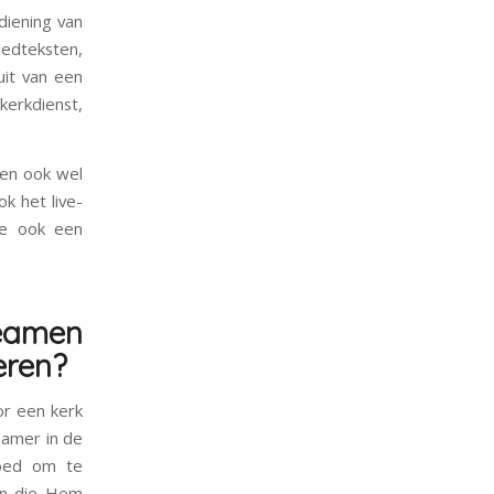
diening van
edteksten,
uit van een
kerkdienst,
ren ook wel
ok het live-
we ook een
eamen
eren?
or een kerk
eamer in de
goed om te
en die Hem