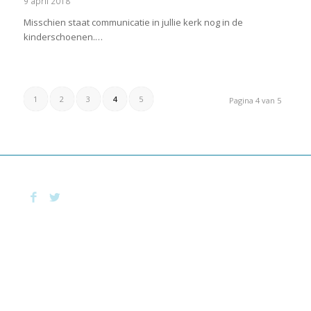
9 april 2018
Misschien staat communicatie in jullie kerk nog in de
kinderschoenen.…
1
2
3
4
5
Pagina 4 van 5