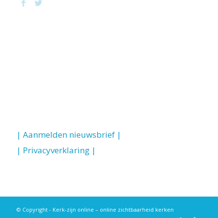
| Aanmelden nieuwsbrief |
| Privacyverklaring |
© Copyright - Kerk-zijn online – online zichtbaarheid kerken