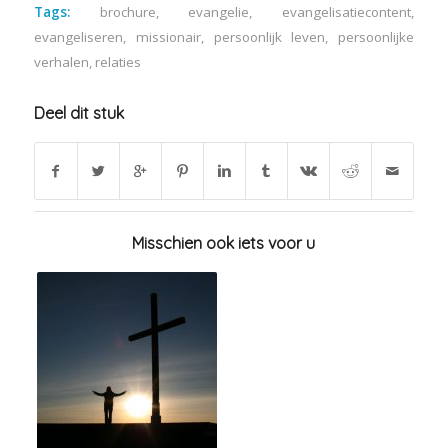
Tags:
brochure
,
evangelie
,
evangelisatiecontent
,
evangeliseren
,
missionair
,
persoonlijk leven
,
persoonlijke
verhalen
,
relaties
Deel dit stuk
Misschien ook iets voor u