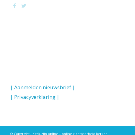
| Aanmelden nieuwsbrief |
| Privacyverklaring |
© Copyright - Kerk-zijn online – online zichtbaarheid kerken