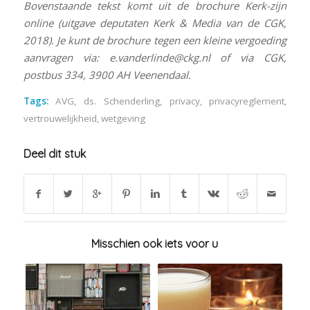
Bovenstaande tekst komt uit de brochure Kerk-zijn
online (uitgave deputaten Kerk & Media van de CGK,
2018). Je kunt de brochure tegen een kleine vergoeding
aanvragen via: e.vanderlinde@ckg.nl of via CGK,
postbus 334, 3900 AH Veenendaal.
Tags:
AVG
,
ds. Schenderling
,
privacy
,
privacyreglement
,
vertrouwelijkheid
,
wetgeving
Deel dit stuk
Misschien ook iets voor u