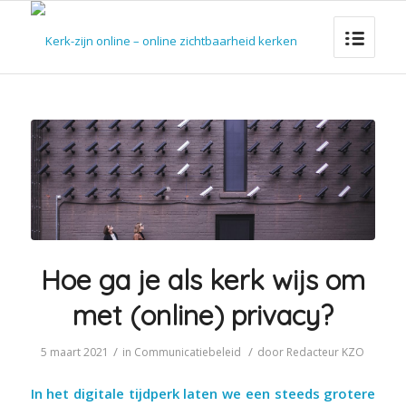
Hoe ga je als kerk wijs om
met (online) privacy?
/
/
5 maart 2021
in
Communicatiebeleid
door
Redacteur KZO
In het digitale tijdperk laten we een steeds grotere