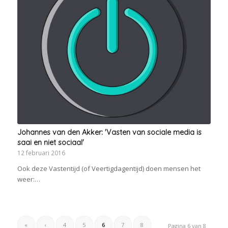
Johannes van den Akker: 'Vasten van sociale media is
saai en niet sociaal'
12 februari 2016
Ook deze Vastentijd (of Veertigdagentijd) doen mensen het
weer:…
«
‹
4
5
6
7
8
Pagina 6 van 8