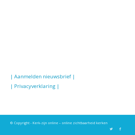
| Aanmelden nieuwsbrief |
| Privacyverklaring |
© Copyright - Kerk-zijn online – online zichtbaarheid kerken