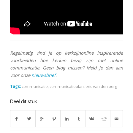
Regelmatig vind je op kerkzijnonline inspirerende
voorbeelden hoe kerken bezig zijn met online
communicatie. Geen blog missen? Meld je dan aan
voor onze
nieuwsbrief
.
Tags:
communicatie
,
communicatieplan
,
eric van den berg
Deel dit stuk