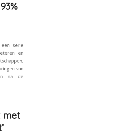
 93%
 een serie
beteren en
tschappen,
aringen van
den na de
t met
’