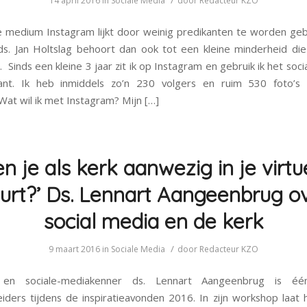
14 april 2016
in
Sociale Media
door
Redacteur KZO
e medium Instagram lijkt door weinig predikanten te worden geb
ds. Jan Holtslag behoort dan ook tot een kleine minderheid di
t. Sinds een kleine 3 jaar zit ik op Instagram en gebruik ik het so
kant. Ik heb inmiddels zo’n 230 volgers en ruim 530 foto’s (
 Wat wil ik met Instagram? Mijn […]
en je als kerk aanwezig in je virtu
urt?’ Ds. Lennart Aangeenbrug o
social media en de kerk
/
9 maart 2016
in
Sociale Media
door
Redacteur KZO
t en sociale-mediakenner ds. Lennart Aangeenbrug is é
iders tijdens de inspiratieavonden 2016. In zijn workshop laat h