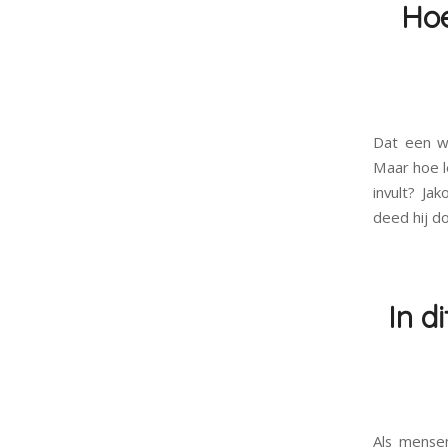
Hoe
Dat een w
Maar hoe l
invult? Ja
deed hij d
In d
Als mensen