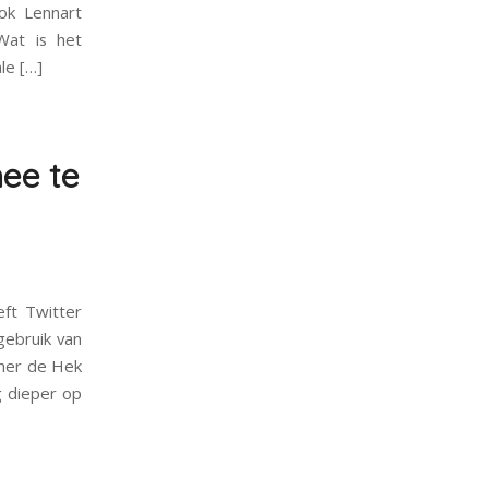
ook Lennart
Wat is het
le […]
mee te
ft Twitter
gebruik van
ther de Hek
og dieper op