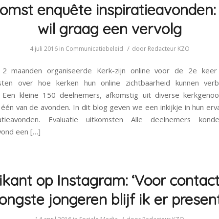
komst enquête inspiratieavonden:
wil graag een vervolg
/
4 juli 2016
in
Communicatiebeleid
door
Redacteur KZO
 2 maanden organiseerde Kerk-zijn online voor de 2e keer
sten over hoe kerken hun online zichtbaarheid kunnen ver
. Een kleine 150 deelnemers, afkomstig uit diverse kerkgenoo
één van de avonden. In dit blog geven we een inkijkje in hun erv
ratieavonden. Evaluatie uitkomsten Alle deelnemers kon
avond een […]
ikant op Instagram: ‘Voor contac
jongste jongeren blijf ik er present
/