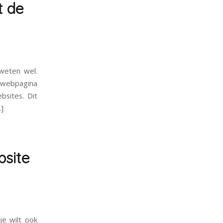
t de
weten wel.
n webpagina
bsites. Dit
]
bsite
je wilt ook