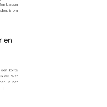
 Een banaan
uden, is om
r en
s een korte
ken we. Wat
den in het
[…]