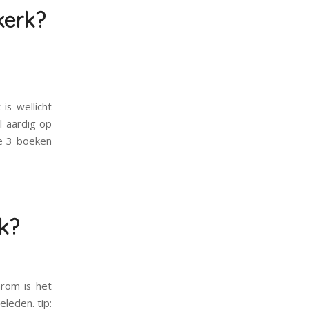
kerk?
is wellicht
l aardig op
ze 3 boeken
rk?
arom is het
leden. tip: