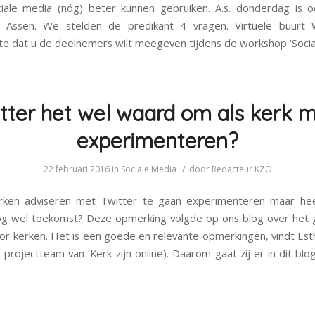
iale media (nóg) beter kunnen gebruiken. A.s. donderdag is 
n Assen. We stelden de predikant 4 vragen. Virtuele buurt 
ste dat u de deelnemers wilt meegeven tijdens de workshop ‘Socia
itter het wel waard om als kerk 
experimenteren?
/
22 februari 2016
in
Sociale Media
door
Redacteur KZO
erken adviseren met Twitter te gaan experimenteren maar hee
nog wel toekomst? Deze opmerking volgde op ons blog over het 
or kerken. Het is een goede en relevante opmerkingen, vindt Es
t projectteam van ‘Kerk-zijn online). Daarom gaat zij er in dit bl