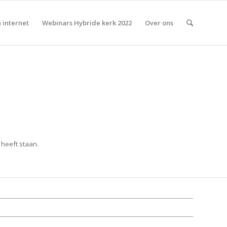
 internet
Webinars Hybride kerk 2022
Over ons
 heeft staan.