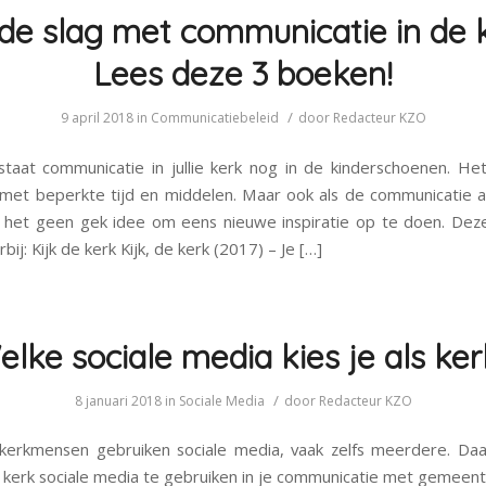
de slag met communicatie in de 
Lees deze 3 boeken!
/
9 april 2018
in
Communicatiebeleid
door
Redacteur KZO
staat communicatie in jullie kerk nog in de kinderschoenen. Het 
met beperkte tijd en middelen. Maar ook als de communicatie a
 is het geen gek idee om eens nieuwe inspiratie op te doen. De
bij: Kijk de kerk Kijk, de kerk (2017) – Je […]
lke sociale media kies je als ke
/
8 januari 2018
in
Sociale Media
door
Redacteur KZO
kerkmensen gebruiken sociale media, vaak zelfs meerdere. Da
s kerk sociale media te gebruiken in je communicatie met gemeente