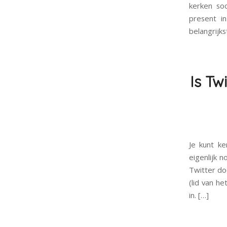
kerken soc
present i
belangrijk
Is Tw
Je kunt k
eigenlijk 
Twitter do
(lid van he
in. […]