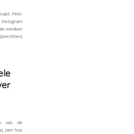
ruikt. PKN-
e Instagram
ciale medium
berichten)
ele
ver
én van de
ij zien hoe