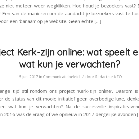
ze niet meteen weer wegklikken. Hoe houd je bezoekers vast?
! Een van de manieren om de aandacht je bezoekers vast te ho
voor een ‘banaan’ op je website. Geen echte […]
ject Kerk-zijn online: wat speelt e
wat kun je verwachten?
/
15 juni 2017
in
Communicatiebeleid
door
Redacteur KZO
lange tijd stil rondom ons project ‘Kerk-zijn online’. Daarom i
r de status van dit mooie initiatief geen overbodige luxe, den
 en wat kun je verwachten? Na de succesvolle inspiratieavon
an 2016 was de vraag of we opnieuw in 2017 dergelijke avonden 