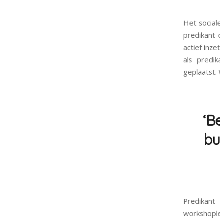
Het social
predikant 
actief inze
als predi
geplaatst.
‘B
bu
Predikan
workshople