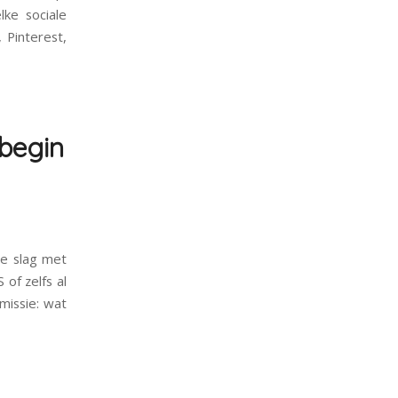
lke sociale
 Pinterest,
 begin
de slag met
of zelfs al
missie: wat