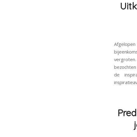
Uit
Afgelopen
bijeenkom
vergroten
bezochten 
de inspi
inspiratie
Pred