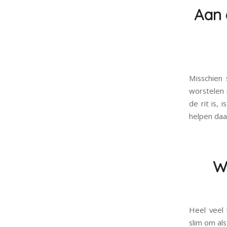
Aan 
Misschien 
worstelen 
de rit is,
helpen daar
We
Heel veel 
slim om al