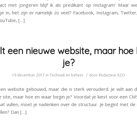
act met jongeren blijf ik als predikant op Instagram’ Maar we
je in, het zijn er namelijk zo veel? Facebook, Instagram, Twitter,
YouTube, […]
lt een nieuwe website, maar hoe
je?
/
19 december 2017
in
Techniek en beheer
door
Redacteur KZO
 een website gebouwd, maar die is sterk verouderd. Je wilt aan 
 site, maar hoe en waar begin je? Voordat je kiest voor een CMS 
aat vullen, moet je nadenken over de structuur. Je begint met de 
ellen? Dan […]