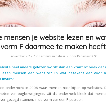
 mensen je website lezen en wa
vorm F daarmee te maken heeft
/
/
5 november 2017
in
Techniek en beheer
door
Redacteur KZO
ebsite heel anders gelezen wordt dan een krant of boek dat 
 lezen mensen een website? En wat betekent dat voor h
 invult?
sen onderzocht in 2006 waar mensen naar kijken op websites. D
meten van oogbewegingen. Uit dit onderzoek bleek dat mense
liever gezegd scannen, in de vorm van een F-patroon.