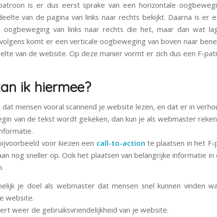
patroon is er dus eerst sprake van een horizontale oogbeweg
eelte van de pagina van links naar rechts bekijkt. Daarna is er
e oogbeweging van links naar rechts die het, maar dan wat l
rvolgens komt er een verticale oogbeweging van boven naar ben
eelte van de website. Op deze manier vormt er zich dus een F-pat
an ik hiermee?
t dat mensen vooral scannend je website lezen, en dat er in verh
egin van de tekst wordt gekeken, dan kun je als webmaster reke
nformatie.
 bijvoorbeeld voor kiezen een
call-to-action
te plaatsen in het F-
aan nog sneller op. Ook het plaatsen van belangrijke informatie in
n.
elijk je doel als webmaster dat mensen snel kunnen vinden wa
je website.
ert weer de gebruiksvriendelijkheid van je website.