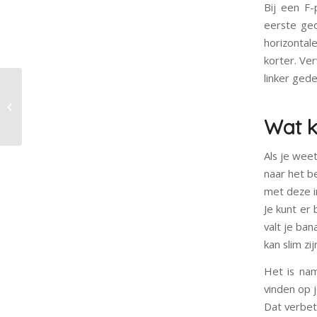
Bij een F-
eerste ged
horizontal
korter. Ve
linker ged
In dit blog ontdek je
waarom elke website
een ‘banaan’ nodig
Wat k
he...
Als je wee
naar het b
met deze i
Je kunt er
valt je ban
kan slim zij
Het is nam
vinden op 
Dat verbet