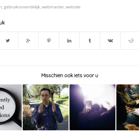
m
,
gebruiksvriendelijk
,
webmaster
,
website
tuk
Misschien ook iets voor u