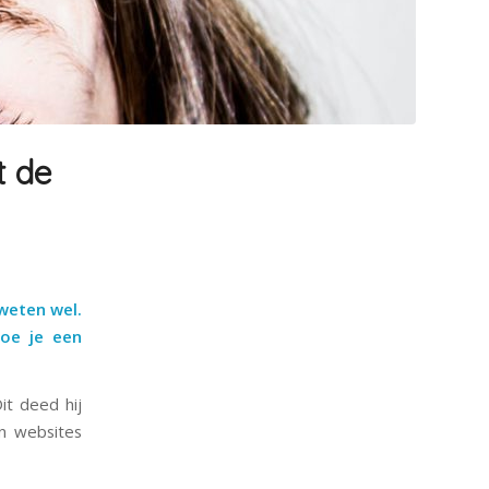
t de
weten wel.
oe je een
it deed hij
n websites