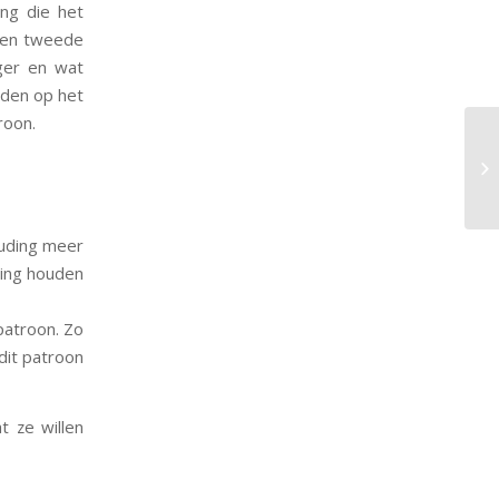
ing die het
 een tweede
ager en wat
eden op het
roon.
ouding meer
ning houden
patroon. Zo
 dit patroon
t ze willen