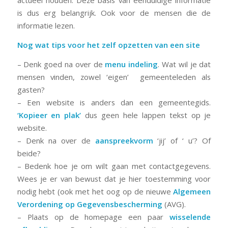
actueel houden. Deze basis van eenduidige informatie
is dus erg belangrijk. Ook voor de mensen die de
informatie lezen.
Nog wat tips voor het zelf opzetten van een site
– Denk goed na over de
menu indeling
. Wat wil je dat
mensen vinden, zowel ‘eigen’ gemeenteleden als
gasten?
– Een website is anders dan een gemeentegids.
‘Kopieer en plak’
dus geen hele lappen tekst op je
website.
– Denk na over de
aanspreekvorm
‘jij’ of ‘ u’? Of
beide?
– Bedenk hoe je om wilt gaan met contactgegevens.
Wees je er van bewust dat je hier toestemming voor
nodig hebt (ook met het oog op de nieuwe
Algemeen
Verordening op Gegevensbescherming
(AVG).
– Plaats op de homepage een paar
wisselende